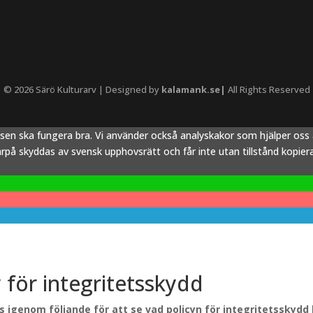
© 2026 Särö Kulturarv | Designed by
kalamank.se|
All Rights Reserved
tsen ska fungera bra. Vi använder också analyskakor som hjälper os
å skyddas av svensk upphovsrätt och får inte utan tillstånd kopieras,
y för integritetsskydd
äs igenom följande för att se vad policyn för integritetsskydd