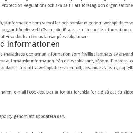
otection Regulation) och ska se till att företag och organisationer
onliga information som vi mottar och samlar in genom webbplatsen w
, loggar från din webbläsare, din IP-adress och cookie-information och
till vilka det kan finnas länkar på webbplatsen.
ed informationen
 e-mailadress och annan information som frivilligt lämnats av anvä
r automatiskt information från din webbläsare, såsom IP-adress, cook
 ändamål: förbättra webbplatsens innehåll, användarstatistik, uppfylla
amn, e-mail i cookies. Det är för att förenkla för dig så att du sli
tspolicy genom att uppdatera den.