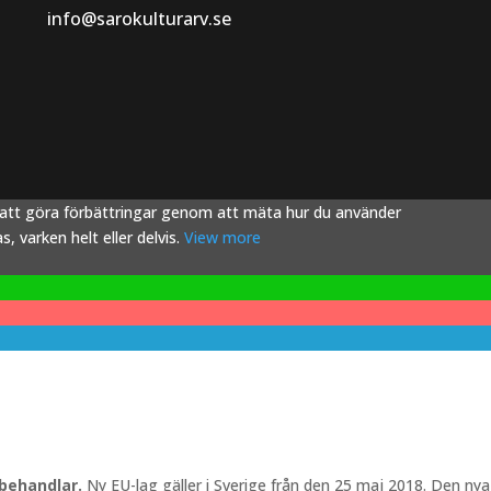
info@sarokulturarv.se
s att göra förbättringar genom att mäta hur du använder
 varken helt eller delvis.
View more
 behandlar.
Ny EU-lag gäller i Sverige från den 25 maj 2018. Den nya