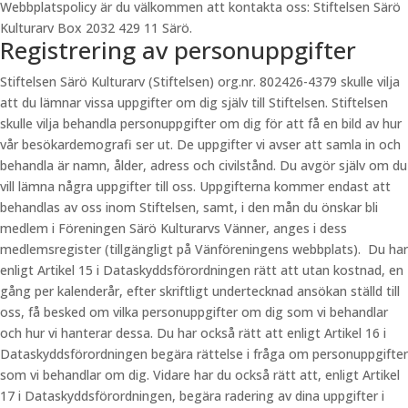
Webbplatspolicy är du välkommen att kontakta oss: Stiftelsen Särö
Kulturarv Box 2032 429 11 Särö.
Registrering av personuppgifter
Stiftelsen Särö Kulturarv (Stiftelsen) org.nr. 802426-4379 skulle vilja
att du lämnar vissa uppgifter om dig själv till Stiftelsen. Stiftelsen
skulle vilja behandla personuppgifter om dig för att få en bild av hur
vår besökardemografi ser ut. De uppgifter vi avser att samla in och
behandla är namn, ålder, adress och civilstånd. Du avgör själv om du
vill lämna några uppgifter till oss. Uppgifterna kommer endast att
behandlas av oss inom Stiftelsen, samt, i den mån du önskar bli
medlem i Föreningen Särö Kulturarvs Vänner, anges i dess
medlemsregister (tillgängligt på Vänföreningens webbplats). Du har
enligt Artikel 15 i Dataskyddsförordningen rätt att utan kostnad, en
gång per kalenderår, efter skriftligt undertecknad ansökan ställd till
oss, få besked om vilka personuppgifter om dig som vi behandlar
och hur vi hanterar dessa. Du har också rätt att enligt Artikel 16 i
Dataskyddsförordningen begära rättelse i fråga om personuppgifter
som vi behandlar om dig. Vidare har du också rätt att, enligt Artikel
17 i Dataskyddsförordningen, begära radering av dina uppgifter i