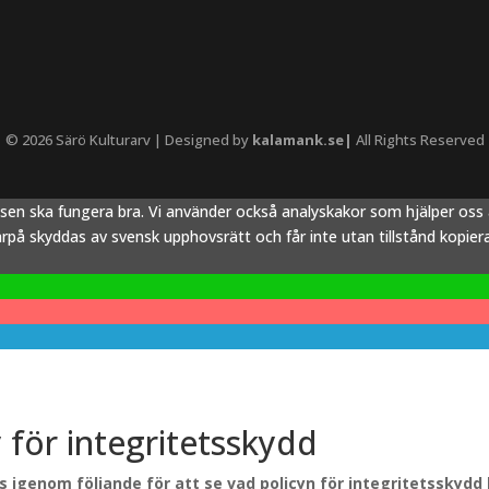
© 2026 Särö Kulturarv | Designed by
kalamank.se|
All Rights Reserved
tsen ska fungera bra. Vi använder också analyskakor som hjälper os
å skyddas av svensk upphovsrätt och får inte utan tillstånd kopieras,
y för integritetsskydd
äs igenom följande för att se vad policyn för integritetsskydd