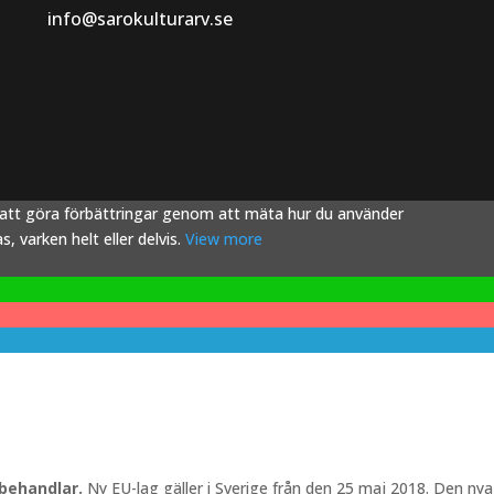
info@sarokulturarv.se
s att göra förbättringar genom att mäta hur du använder
 varken helt eller delvis.
View more
 behandlar.
Ny EU-lag gäller i Sverige från den 25 maj 2018. Den nya