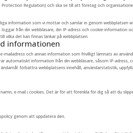
otection Regulation) och ska se till att företag och organisationer
onliga information som vi mottar och samlar in genom webbplatsen w
, loggar från din webbläsare, din IP-adress och cookie-information och
till vilka det kan finnas länkar på webbplatsen.
ed informationen
 e-mailadress och annan information som frivilligt lämnats av anvä
r automatiskt information från din webbläsare, såsom IP-adress, cook
 ändamål: förbättra webbplatsens innehåll, användarstatistik, uppfylla
amn, e-mail i cookies. Det är för att förenkla för dig så att du sli
tspolicy genom att uppdatera den.