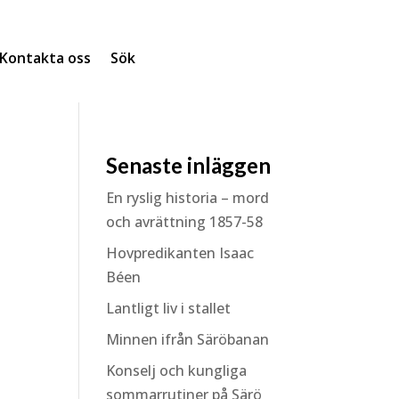
Kontakta oss
Sök
Senaste inläggen
En ryslig historia – mord
och avrättning 1857-58
Hovpredikanten Isaac
Béen
Lantligt liv i stallet
Minnen ifrån Säröbanan
Konselj och kungliga
sommarrutiner på Särö