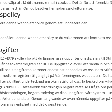
välja att få ditt namn, e-mail i cookies. Det är för att förenkla för 
aras i ett år. Om du besöker hemsidan sarokulturarv.se.
spolicy
videra denna Webbplatspolicy genom att uppdatera den.
innehållet i denna Webbplatspolicy är du välkommen att kontakta oss
pgifter
26-4379 skulle vilja att du lämnar vissa uppgifter om dig själv till Stif
 vår besökardemografi ser ut. De uppgifter vi avser att samla in och 
 till oss. Uppgifterna kommer endast att behandlas av oss inom Stift
s medlemsregister (tillgängligt på Vänföreningens webbplats). Du har
fter skriftligt undertecknad ansökan ställd till oss, få besked om vi
ligt Artikel 16 i Dataskyddsförordningen begära rättelse i fråga om p
kyddsförordningen, begära radering av dina uppgifter i vårt system – u
h/eller behandlats. Genom angivande av ovan nämnda uppgifter på vår
r om mig i enlighet med det ovanstående.