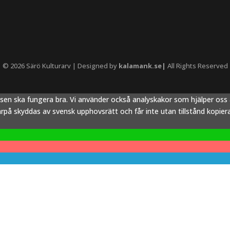
© 2026 Särö Kulturarv | Designed by
kalamank.se|
All Rights Reserved
tsen ska fungera bra. Vi använder också analyskakor som hjälper os
å skyddas av svensk upphovsrätt och får inte utan tillstånd kopieras,