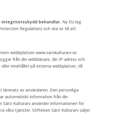
ör integritetsskydd behandlar.
Ny EU-lag
otection Regulation) och ska se till att
 genom webbplatsen www.sarokulturarv.se.
loggar från din webbläsare, din IP-adress och
 eller innehållet på externa webbplatser, till
igt lämnats av användaren. Den personliga
ar automatiskt information från din
sen Särö Kulturarv använder informationen för
a våra tjänster. Stiftelsen Särö Kulturarv säljer