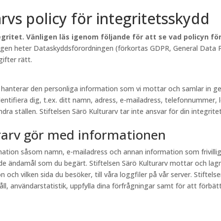
arvs policy för integritetsskydd
gritet. Vänligen läs igenom följande för att se vad policyn f
lagen heter Dataskyddsförordningen (förkortas GDPR, General Data Pr
fter rätt.
rv hanterar den personliga information som vi mottar och samlar in
entifiera dig, t.ex. ditt namn, adress, e-mailadress, telefonnummer, 
a ställen. Stiftelsen Särö Kulturarv tar inte ansvar för din integritet
urarv gör med informationen
ormation såsom namn, e-mailadress och annan information som frivill
e ändamål som du begärt. Stiftelsen Särö Kulturarv mottar och lagr
och vilken sida du besöker, till våra loggfiler på vår server. Stiftel
, användarstatistik, uppfylla dina förfrågningar samt för att förbättr