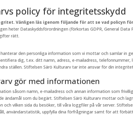
arvs policy för integritetsskydd
gritet. Vänligen läs igenom följande för att se vad policyn f
lagen heter Dataskyddsförordningen (förkortas GDPR, General Data Pr
fter rätt.
rv hanterar den personliga information som vi mottar och samlar in
entifiera dig, t.ex. ditt namn, adress, e-mailadress, telefonnummer, 
a ställen. Stiftelsen Särö Kulturarv tar inte ansvar för din integritet
urarv gör med informationen
ormation såsom namn, e-mailadress och annan information som frivill
e ändamål som du begärt. Stiftelsen Särö Kulturarv mottar och lagr
och vilken sida du besöker, till våra loggfiler på vår server. Stiftel
, användarstatistik, uppfylla dina förfrågningar samt för att förbättr