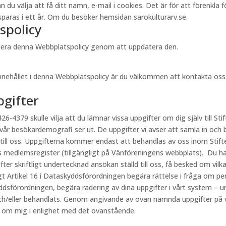
välja att få ditt namn, e-mail i cookies. Det är för att förenkla för 
aras i ett år. Om du besöker hemsidan sarokulturarv.se.
spolicy
videra denna Webbplatspolicy genom att uppdatera den.
innehållet i denna Webbplatspolicy är du välkommen att kontakta oss
pgifter
26-4379 skulle vilja att du lämnar vissa uppgifter om dig själv till Stif
 vår besökardemografi ser ut. De uppgifter vi avser att samla in och 
 till oss. Uppgifterna kommer endast att behandlas av oss inom Stift
s medlemsregister (tillgängligt på Vänföreningens webbplats). Du har
fter skriftligt undertecknad ansökan ställd till oss, få besked om vi
ligt Artikel 16 i Dataskyddsförordningen begära rättelse i fråga om p
kyddsförordningen, begära radering av dina uppgifter i vårt system – u
h/eller behandlats. Genom angivande av ovan nämnda uppgifter på vår
r om mig i enlighet med det ovanstående.