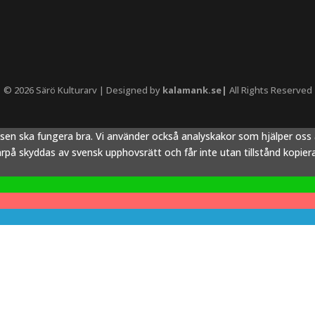
© 2026 Särö Kulturarv | Designed by
kalamank.se|
All Rights Reserved
tsen ska fungera bra. Vi använder också analyskakor som hjälper os
å skyddas av svensk upphovsrätt och får inte utan tillstånd kopieras,