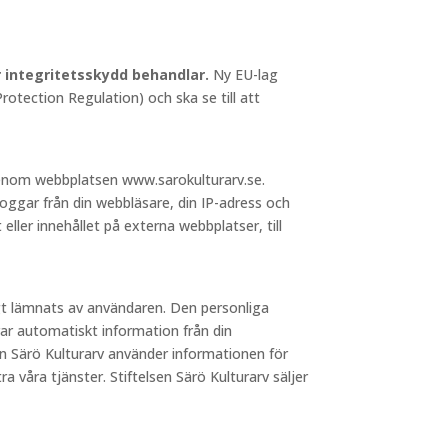
ör integritetsskydd behandlar.
Ny EU-lag
otection Regulation) och ska se till att
 genom webbplatsen www.sarokulturarv.se.
loggar från din webbläsare, din IP-adress och
 eller innehållet på externa webbplatser, till
igt lämnats av användaren. Den personliga
ar automatiskt information från din
sen Särö Kulturarv använder informationen för
a våra tjänster. Stiftelsen Särö Kulturarv säljer