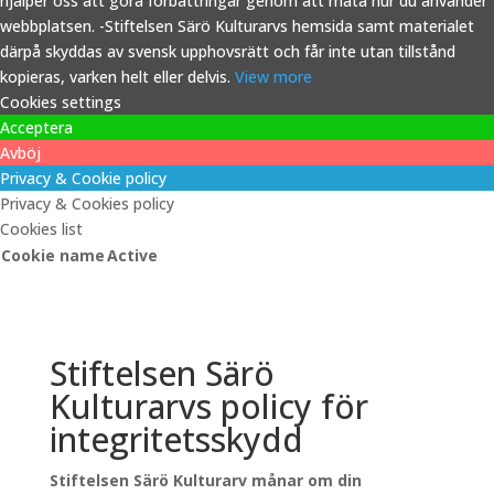
hjälper oss att göra förbättringar genom att mäta hur du använder
webbplatsen. -Stiftelsen Särö Kulturarvs hemsida samt materialet
därpå skyddas av svensk upphovsrätt och får inte utan tillstånd
kopieras, varken helt eller delvis.
View more
Cookies settings
Acceptera
Avböj
Privacy & Cookie policy
Privacy & Cookies policy
Cookies list
Cookie name
Active
Stiftelsen Särö
Kulturarvs policy för
integritetsskydd
Stiftelsen Särö Kulturarv månar om din