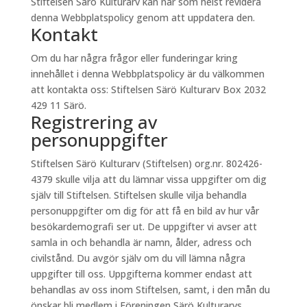
Stiftelsen Särö Kulturarv kan när som helst revidera
denna Webbplatspolicy genom att uppdatera den.
Kontakt
Om du har några frågor eller funderingar kring
innehållet i denna Webbplatspolicy är du välkommen
att kontakta oss: Stiftelsen Särö Kulturarv Box 2032
429 11 Särö.
Registrering av
personuppgifter
Stiftelsen Särö Kulturarv (Stiftelsen) org.nr. 802426-
4379 skulle vilja att du lämnar vissa uppgifter om dig
själv till Stiftelsen. Stiftelsen skulle vilja behandla
personuppgifter om dig för att få en bild av hur vår
besökardemografi ser ut. De uppgifter vi avser att
samla in och behandla är namn, ålder, adress och
civilstånd. Du avgör själv om du vill lämna några
uppgifter till oss. Uppgifterna kommer endast att
behandlas av oss inom Stiftelsen, samt, i den mån du
önskar bli medlem i Föreningen Särö Kulturarvs