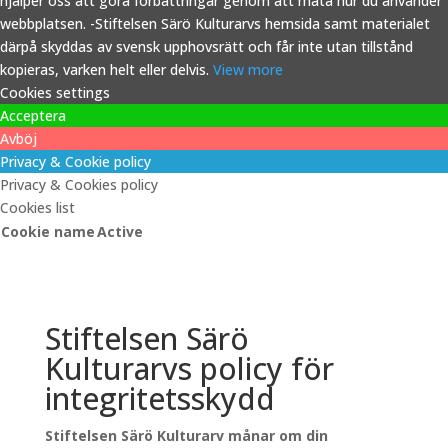
hjälper oss att göra förbättringar genom att mäta hur du använder
webbplatsen. -Stiftelsen Särö Kulturarvs hemsida samt materialet
därpå skyddas av svensk upphovsrätt och får inte utan tillstånd
kopieras, varken helt eller delvis.
View more
Cookies settings
Acceptera
Avböj
Privacy & Cookie policy
Privacy & Cookies policy
Cookies list
Cookie name
Active
Stiftelsen Särö
Kulturarvs policy för
integritetsskydd
Stiftelsen Särö Kulturarv månar om din