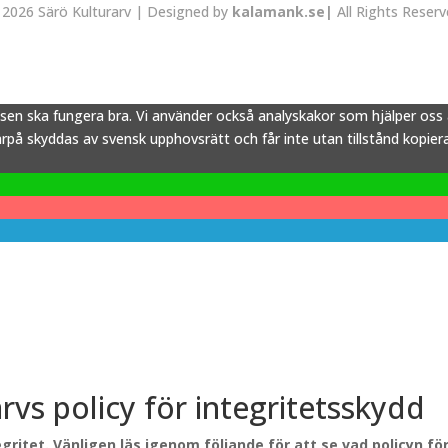
2026 Särö Kulturarv | Designed by
kalamank.se|
All Rights Reser
tsen ska fungera bra. Vi använder också analyskakor som hjälper os
å skyddas av svensk upphovsrätt och får inte utan tillstånd kopieras,
arvs policy för integritetsskydd
gritet. Vänligen läs igenom följande för att se vad policyn f