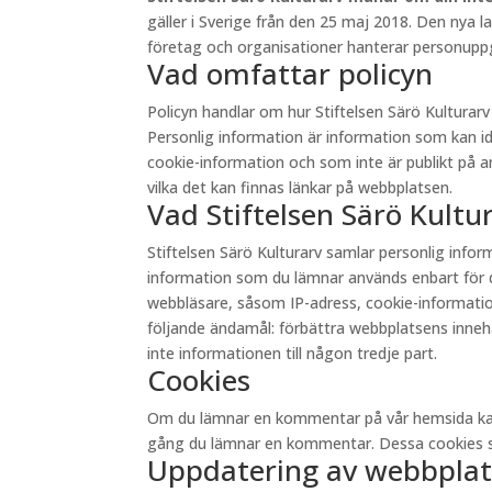
gäller i Sverige från den 25 maj 2018. Den nya 
företag och organisationer hanterar personuppgi
Vad omfattar policyn
Policyn handlar om hur Stiftelsen Särö Kultura
Personlig information är information som kan id
cookie-information och som inte är publikt på andr
vilka det kan finnas länkar på webbplatsen.
Vad Stiftelsen Särö Kult
Stiftelsen Särö Kulturarv samlar personlig inf
information som du lämnar används enbart för d
webbläsare, såsom IP-adress, cookie-information 
följande ändamål: förbättra webbplatsens innehåll
inte informationen till någon tredje part.
Cookies
Om du lämnar en kommentar på vår hemsida kan du 
gång du lämnar en kommentar. Dessa cookies sp
Uppdatering av webbplat