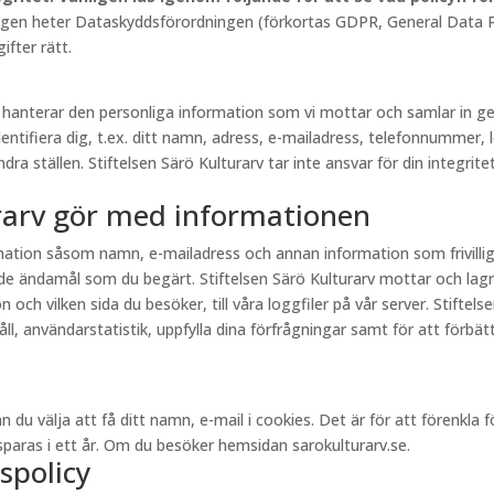
lagen heter Dataskyddsförordningen (förkortas GDPR, General Data Pr
fter rätt.
rv hanterar den personliga information som vi mottar och samlar in
entifiera dig, t.ex. ditt namn, adress, e-mailadress, telefonnummer, 
a ställen. Stiftelsen Särö Kulturarv tar inte ansvar för din integritet
urarv gör med informationen
ormation såsom namn, e-mailadress och annan information som frivill
e ändamål som du begärt. Stiftelsen Särö Kulturarv mottar och lagr
och vilken sida du besöker, till våra loggfiler på vår server. Stiftel
, användarstatistik, uppfylla dina förfrågningar samt för att förbättr
välja att få ditt namn, e-mail i cookies. Det är för att förenkla för 
aras i ett år. Om du besöker hemsidan sarokulturarv.se.
spolicy