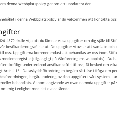
videra denna Webbplatspolicy genom att uppdatera den.
innehållet i denna Webbplatspolicy är du välkommen att kontakta oss
pgifter
26-4379 skulle vilja att du lämnar vissa uppgifter om dig själv till Stif
 vår besökardemografi ser ut. De uppgifter vi avser att samla in och 
 till oss. Uppgifterna kommer endast att behandlas av oss inom Stift
s medlemsregister (tillgängligt på Vänföreningens webbplats). Du har
fter skriftligt undertecknad ansökan ställd till oss, få besked om vi
ligt Artikel 16 i Dataskyddsförordningen begära rättelse i fråga om p
kyddsförordningen, begära radering av dina uppgifter i vårt system – u
h/eller behandlats. Genom angivande av ovan nämnda uppgifter på vår
r om mig i enlighet med det ovanstående.