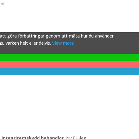
ved
s att göra förbättringar genom att mäta hur du använder
 varken helt eller delvis.
View more
ör integritetsskydd behandlar.
Ny EU-lag