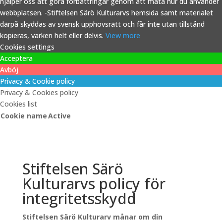
hjälper oss att göra förbättringar genom att mäta hur du använder
webbplatsen. -Stiftelsen Särö Kulturarvs hemsida samt materialet
därpå skyddas av svensk upphovsrätt och får inte utan tillstånd
kopieras, varken helt eller delvis.
View more
Cookies settings
Acceptera
Avböj
Privacy & Cookie policy
Privacy & Cookies policy
Cookies list
Cookie name
Active
Stiftelsen Särö
Kulturarvs policy för
integritetsskydd
Stiftelsen Särö Kulturarv månar om din