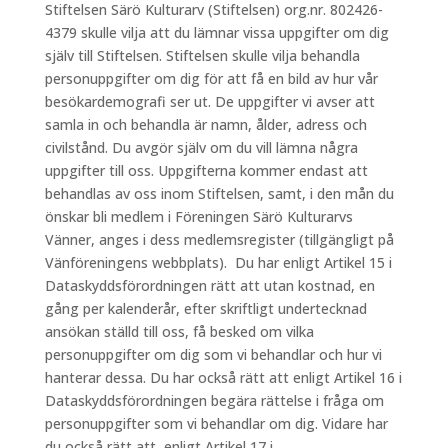
Stiftelsen Särö Kulturarv (Stiftelsen) org.nr. 802426-
4379 skulle vilja att du lämnar vissa uppgifter om dig
själv till Stiftelsen. Stiftelsen skulle vilja behandla
personuppgifter om dig för att få en bild av hur vår
besökardemografi ser ut. De uppgifter vi avser att
samla in och behandla är namn, ålder, adress och
civilstånd. Du avgör själv om du vill lämna några
uppgifter till oss. Uppgifterna kommer endast att
behandlas av oss inom Stiftelsen, samt, i den mån du
önskar bli medlem i Föreningen Särö Kulturarvs
Vänner, anges i dess medlemsregister (tillgängligt på
Vänföreningens webbplats). Du har enligt Artikel 15 i
Dataskyddsförordningen rätt att utan kostnad, en
gång per kalenderår, efter skriftligt undertecknad
ansökan ställd till oss, få besked om vilka
personuppgifter om dig som vi behandlar och hur vi
hanterar dessa. Du har också rätt att enligt Artikel 16 i
Dataskyddsförordningen begära rättelse i fråga om
personuppgifter som vi behandlar om dig. Vidare har
du också rätt att, enligt Artikel 17 i