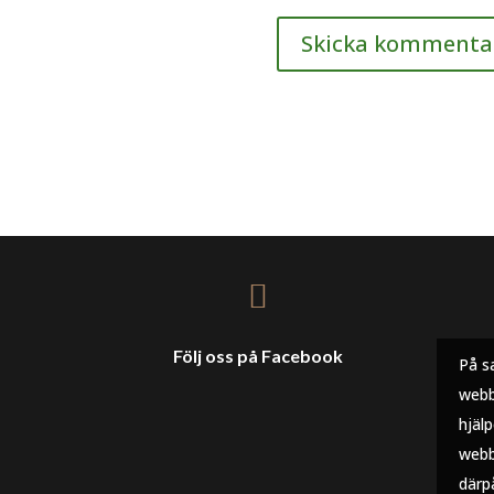

Följ oss på Facebook
På s
webb
hjäl
webb
därp