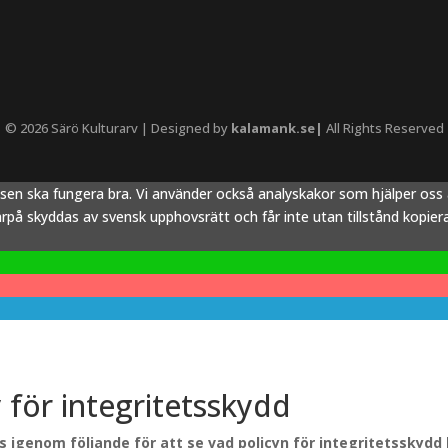
© 2026 Särö Kulturarv | Designed by
kalamank.se|
All Rights Reserved
tsen ska fungera bra. Vi använder också analyskakor som hjälper os
å skyddas av svensk upphovsrätt och får inte utan tillstånd kopieras,
y för integritetsskydd
äs igenom följande för att se vad policyn för integritetsskydd