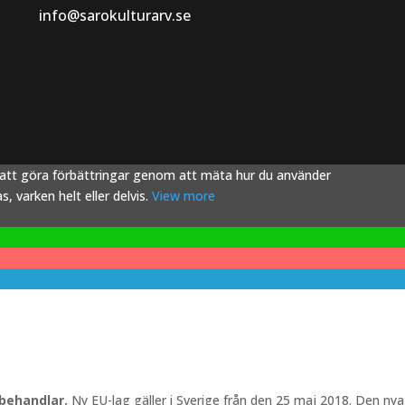
info@sarokulturarv.se
s att göra förbättringar genom att mäta hur du använder
 varken helt eller delvis.
View more
 behandlar.
Ny EU-lag gäller i Sverige från den 25 maj 2018. Den nya