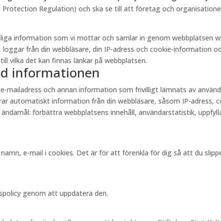
otection Regulation) och ska se till att företag och organisationer
onliga information som vi mottar och samlar in genom webbplatsen w
, loggar från din webbläsare, din IP-adress och cookie-information och
till vilka det kan finnas länkar på webbplatsen.
ed informationen
 e-mailadress och annan information som frivilligt lämnats av anvä
r automatiskt information från din webbläsare, såsom IP-adress, cook
 ändamål: förbättra webbplatsens innehåll, användarstatistik, uppfylla
amn, e-mail i cookies. Det är för att förenkla för dig så att du sli
tspolicy genom att uppdatera den.