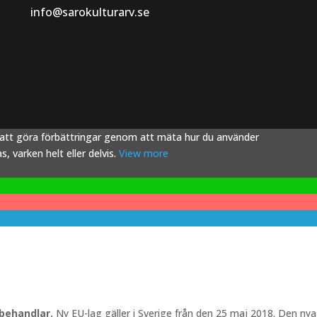
info@sarokulturarv.se
s att göra förbättringar genom att mäta hur du använder
 varken helt eller delvis.
View more
 behandlar.
Ny EU-lag gäller i Sverige från den 25 maj 2018. Den nya