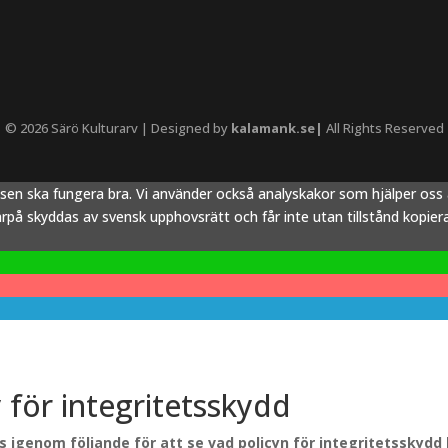
© 2026 Särö Kulturarv | Designed by
kalamank.se|
All Rights Reserved
tsen ska fungera bra. Vi använder också analyskakor som hjälper os
å skyddas av svensk upphovsrätt och får inte utan tillstånd kopieras,
y för integritetsskydd
äs igenom följande för att se vad policyn för integritetsskydd