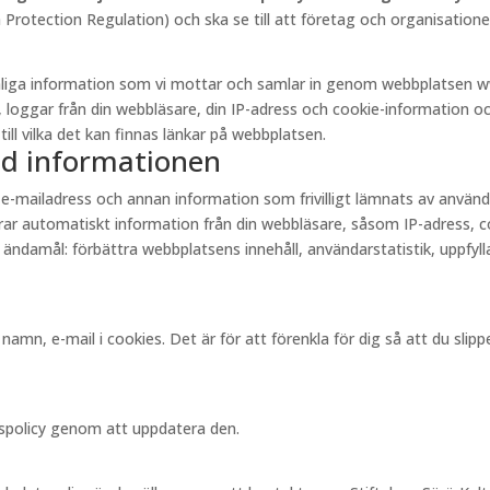
otection Regulation) och ska se till att företag och organisationer
onliga information som vi mottar och samlar in genom webbplatsen w
, loggar från din webbläsare, din IP-adress och cookie-information och
till vilka det kan finnas länkar på webbplatsen.
ed informationen
 e-mailadress och annan information som frivilligt lämnats av anvä
r automatiskt information från din webbläsare, såsom IP-adress, cook
 ändamål: förbättra webbplatsens innehåll, användarstatistik, uppfylla
amn, e-mail i cookies. Det är för att förenkla för dig så att du sli
tspolicy genom att uppdatera den.