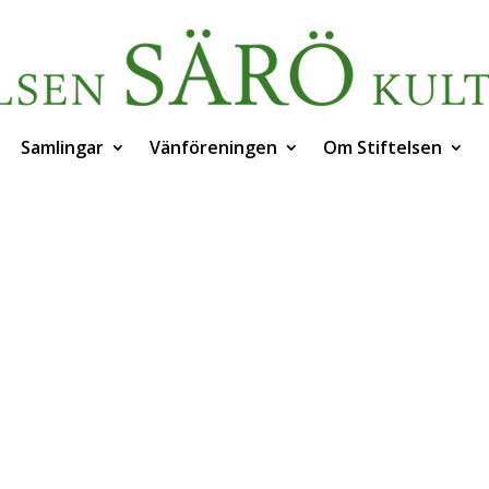
Samlingar
Vänföreningen
Om Stiftelsen