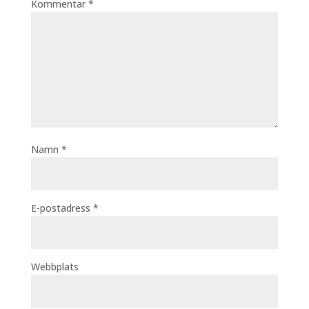
Kommentar
*
Namn
*
E-postadress
*
Webbplats